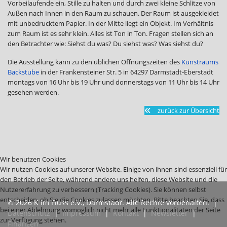
Vorbeilaufende ein, Stille zu halten und durch zwei kleine Schlitze von
Außen nach Innen in den Raum zu schauen. Der Raum ist ausgekleidet
mit unbedrucktem Papier. In der Mitte liegt ein Objekt. Im Verhältnis
zum Raum ist es sehr klein. Alles ist Ton in Ton. Fragen stellen sich an
den Betrachter wie: Siehst du was? Du siehst was? Was siehst du?
Die Ausstellung kann zu den üblichen Öffnungszeiten des
Kunstraums
Backstube
in der Frankensteiner Str. 5 in 64297 Darmstadt-Eberstadt
montags von 16 Uhr bis 19 Uhr und donnerstags von 11 Uhr bis 14 Uhr
gesehen werden.
zurück zur Übersicht
Wir benutzen Cookies
Wir nutzen Cookies auf unserer Website. Einige von ihnen sind essenziell für
den Betrieb der Seite, während andere uns helfen, diese Website und die
Nutzererfahrung zu verbessern (Tracking Cookies). Sie können selbst
entscheiden, ob Sie die Cookies zulassen möchten. Bitte beachten Sie, dass
© 2026 K im Fluss e.V., Darmstadt. Alle Rechte vorbehalten. |
bei einer Ablehnung womöglich nicht mehr alle Funktionalitäten der Seite
Datenschutz
|
Impressum
|
Kontakt
|
Newsletter
|
zur Verfügung stehen.
Finanzen